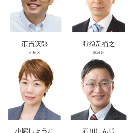
市古次郎
むねた裕之
中原区
高津区
小堀しょうこ
石川けんじ