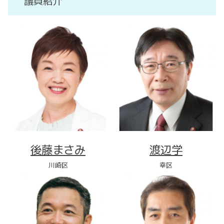
議員紹介
後藤まさみ
渡辺学
川崎区
幸区