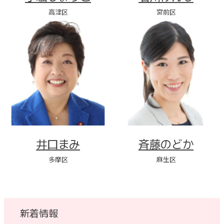
高津区
宮前区
井口まみ
斉藤のどか
多摩区
麻生区
新着情報