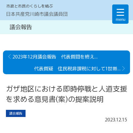
市政と市民のくらしを結ぶ
日本共産党川崎市議会議員団
menu
議会報告
2023年12月議会報告 代表質問を終えて(井口まみ)
代表質疑 住民税非課税に対して1世帯あたり
ガザ地区における即時停戦と人道支援
を求める意見書(案)の提案説明
議会報告
2023
.
12
.
15