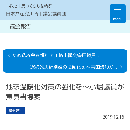
市政と市民のくらしを結ぶ
日本共産党川崎市議会議員団
menu
議会報告
ため込み金を福祉に川崎市議会宗田議員が代表質問
選択的夫婦別姓の法制化を～宗田議員が意見書提案
地球温暖化対策の強化を～小堀議員が
意見書提案
議会報告
2019
.
12
.
16