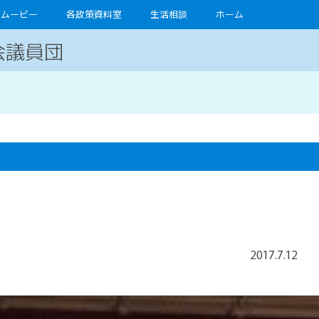
ムービー
各政策資料室
生活相談
ホーム
会議員団
2017
.
7
.
12