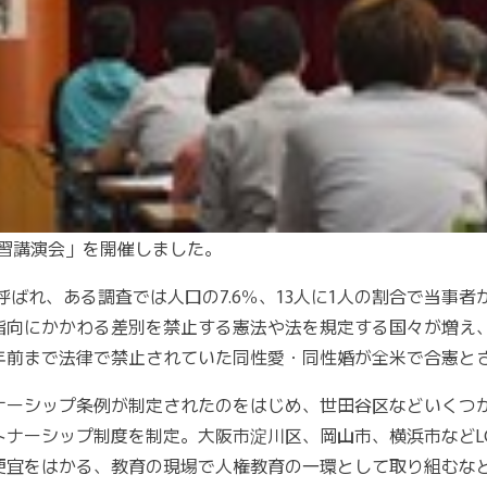
学習講演会」を開催しました。
呼ばれ、ある調査では人口の7.6％、13人に1人の割合で当事
向にかかわる差別を禁止する憲法や法を規定する国々が増え、2
3年前まで法律で禁止されていた同性愛・同性婚が全米で合憲と
ナーシップ条例が制定されたのをはじめ、世田谷区などいくつ
ナーシップ制度を制定。大阪市淀川区、岡山市、横浜市などL
便宜をはかる、教育の現場で人権教育の一環として取り組むな