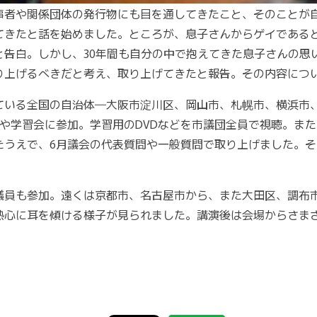
事者や関係団体の発行物にも目を通してきたこと、そのことが
てきたと話を始めました。ところが、息子さんからゲイである
と告白。しかし、30年間も自分の中で抱えてきた息子さんの思
り上げるべきだと考え、取り上げてきたと報告。その内容につ
ている全国の自治体―大阪市淀川区、岡山市、札幌市、横浜市
や学習会に参加。学習用のDVDなどを市議団全員で視聴。ま
たうえで、6月議会の代表質問や一般質問で取り上げました。
議員も参加。遠くは京都市、名古屋市から、また大田区、調布
熱心に耳を傾ける様子が見られました。講演後は会場からさま