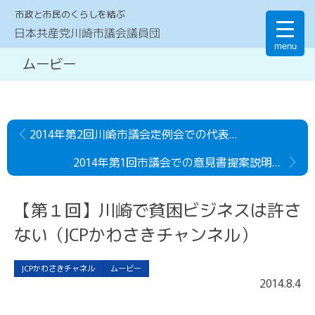
市政と市民のくらしを結ぶ
日本共産党川崎市議会議員団
menu
ムービー
2014年第2回川崎市議会定例会での代表討論（6月議会）
2014年第1回市議会での意見書提案説明（動画・字幕）
【第１回】川崎で貧困ビジネスは許さ
ない（JCPかわさきチャンネル）
JCPかわさきチャネル
ムービー
2014
.
8
.
4