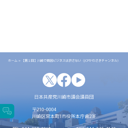
ホーム
»
【第１回】川崎で貧困ビジネスは許さない（JCPかわさきチャンネル）
x
facebook
youtube
日本共産党川崎市議会議員団
〒
210-0004
川崎区宮本町1
市役所本庁舎23F