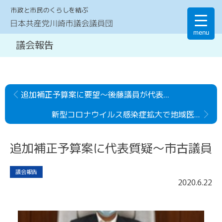
市政と市民のくらしを結ぶ
日本共産党川崎市議会議員団
menu
議会報告
追加補正予算案に要望～後藤議員が代表討論
新型コロナウイルス感染症拡大で地域医療構想やり直しを～小堀議員が提案説明
追加補正予算案に代表質疑～市古議員
議会報告
2020
.
6
.
22