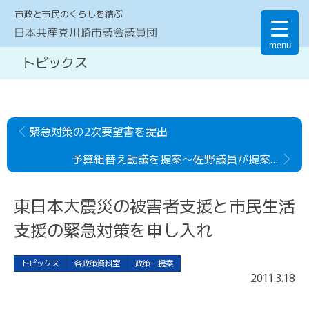
市政と市民のくらしを結ぶ
日本共産党川崎市議会議員団
menu
トピックス
緊急対策の2次要望書を提出
予算組替え動議を提案〜佐野議員が提案説明
東日本大震災の被害者支援と市民生活
支援の緊急対策を申し入れ
トピックス
各政策資料室
政策・提案
2011
.
3
.
18