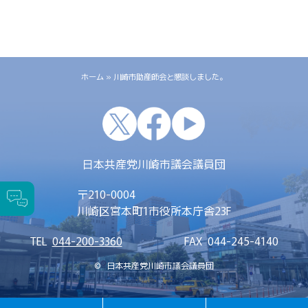
ホーム
»
川崎市助産師会と懇談しました。
x
facebook
youtube
日本共産党川崎市議会議員団
〒
210-0004
川崎区宮本町1
市役所本庁舎23F
TEL
044-200-3360
FAX
044-245-4140
©
日本共産党川崎市議会議員団