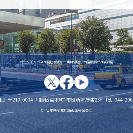
ホーム
»
メガネ代補助復活を～3月市議会で竹間議員が代表質間
x
facebook
youtube
団
〒
210-0004
川崎区宮本町1
市役所本庁舎23F
TEL
044-200
©
日本共産党川崎市議会議員団