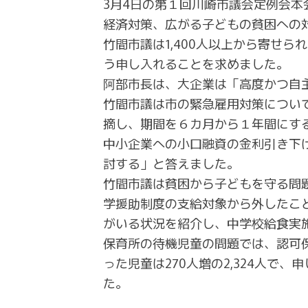
3月4日の第１回川崎市議会定例会
経済対策、広がる子どもの貧困への
竹間市議は1,400人以上から寄せ
う申し入れることを求めました。
阿部市長は、大企業は「高度かつ自
竹間市議は市の緊急雇用対策について
摘し、期間を６カ月から１年間にす
中小企業への小口融資の金利引き下
討する」と答えました。
竹間市議は貧困から子どもを守る問
学援助制度の支給対象から外したこ
がいる状況を紹介し、中学校給食実
保育所の待機児童の問題では、認可保
った児童は270人増の2,324人
た。