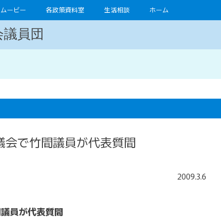
ムービー
各政策資料室
生活相談
ホーム
会議員団
議会で竹間議員が代表質間
2009
.
3
.
6
間議員が代表質間