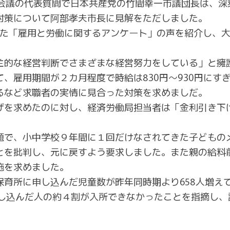
本会議の代表質問で日本共産党の竹間幸一市議団長は、深
対策について阿部孝夫市長に見解をただしました。
られた「雇用と労働に関するアンケート」の声を紹介し、
主的な経営判断でさまざまな経営努力をしている」と擁
、雇用期間が２カ月程度で時給は830円～930円にす
るなど求職者の実情に見合った対策を求めましだ。
げを求めたのに対し、経済労働局担当者は「金利引き下
題で、小中学校９年間に１回だけなされてきた子どもの
とを批判し、元に戻すよう要求しました。また親の給料
施を求めました。
育所に申し込んだ児童数が昨年同時期より658人増えて5
で、申し込んだ人の約４割が入所できなかったことを指摘し