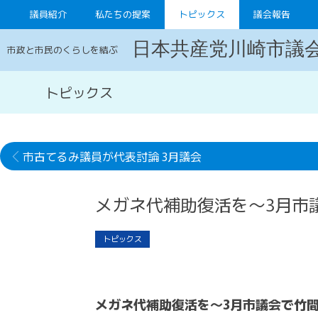
議員紹介
私たちの提案
トピックス
議会報告
日本共産党川崎市議
市政と市民のくらしを結ぶ
トピックス
市古てるみ議員が代表討論 3月議会
メガネ代補助復活を～3月市
トピックス
メガネ代補助復活を～3月市議会で竹