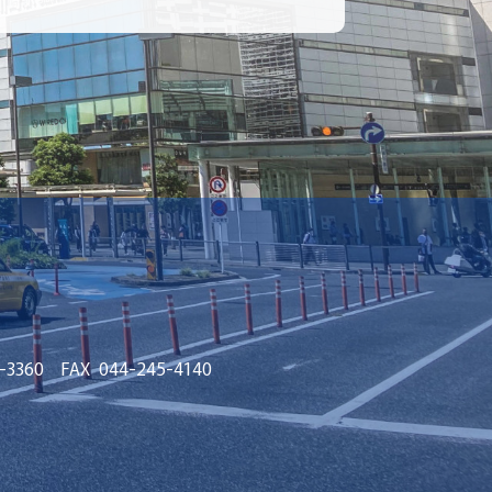
-3360
FAX
044-245-4140