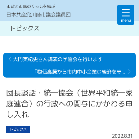
市政と市民のくらしを結ぶ
日本共産党川崎市議会議員団
menu
トピックス
大門実紀史さん講演の学習会を行います
「物価高騰から市内中小企業の経済を守る緊急要望」を 福田市長に提出しました。
団長談話・統一協会（世界平和統一家
庭連合）の行政への関与にかかわる申
し入れ
トピックス
2022
.
8
.
31