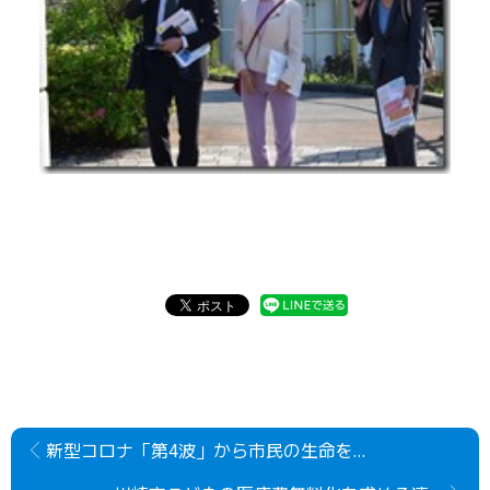
新型コロナ「第4波」から市民の生命を守るための緊急要望書（第11次）を市に提出しました