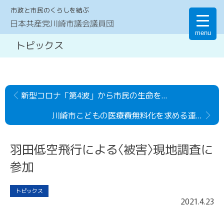
市政と市民のくらしを結ぶ
日本共産党川崎市議会議員団
menu
トピックス
新型コロナ「第4波」から市民の生命を守るための緊急要望書（第11次）を市に提出しました
川崎市こどもの医療費無料化を求める連絡会と懇談
羽田低空飛行による〈被害〉現地調査に
参加
トピックス
2021
.
4
.
23